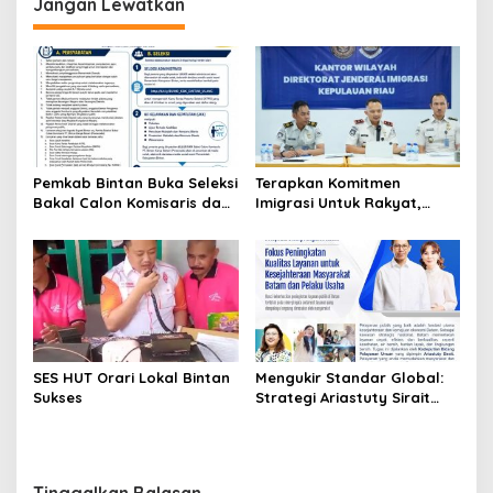
Jangan Lewatkan
g
a
s
i
p
o
Pemkab Bintan Buka Seleksi
Terapkan Komitmen
s
Bakal Calon Komisaris dan
Imigrasi Untuk Rakyat,
Direktur BUMD PT. Bintan
Kantor Imigrasi Tanjung
Karya Bahari (Perseroda)
Uban Raih Tiga
Penghargaan
SES HUT Orari Lokal Bintan
Mengukir Standar Global:
Sukses
Strategi Ariastuty Sirait
Transformasi Layanan
Publik BP Batam
Tinggalkan Balasan