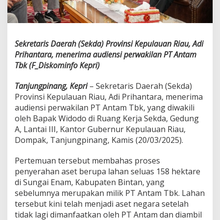
t
a
n
D
i
Sekretaris Daerah (Sekda) Provinsi Kepulauan Riau, Adi
s
Prihantara, menerima audiensi perwakilan PT Antam
e
Tbk (F_Diskominfo Kepri)
r
a
Tanjungpinang, Kepri
– Sekretaris Daerah (Sekda)
h
k
Provinsi Kepulauan Riau, Adi Prihantara, menerima
a
audiensi perwakilan PT Antam Tbk, yang diwakili
n
oleh Bapak Widodo di Ruang Kerja Sekda, Gedung
k
A, Lantai III, Kantor Gubernur Kepulauan Riau,
e
N
Dompak, Tanjungpinang, Kamis (20/03/2025).
e
g
Pertemuan tersebut membahas proses
a
penyerahan aset berupa lahan seluas 158 hektare
r
di Sungai Enam, Kabupaten Bintan, yang
a
,
sebelumnya merupakan milik PT Antam Tbk. Lahan
P
tersebut kini telah menjadi aset negara setelah
e
tidak lagi dimanfaatkan oleh PT Antam dan diambil
m