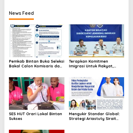
News Feed
Pemkab Bintan Buka Seleksi
Terapkan Komitmen
Bakal Calon Komisaris dan
Imigrasi Untuk Rakyat,
Direktur BUMD PT. Bintan
Kantor Imigrasi Tanjung
Karya Bahari (Perseroda)
Uban Raih Tiga
Penghargaan
SES HUT Orari Lokal Bintan
Mengukir Standar Global:
Sukses
Strategi Ariastuty Sirait
Transformasi Layanan
Publik BP Batam