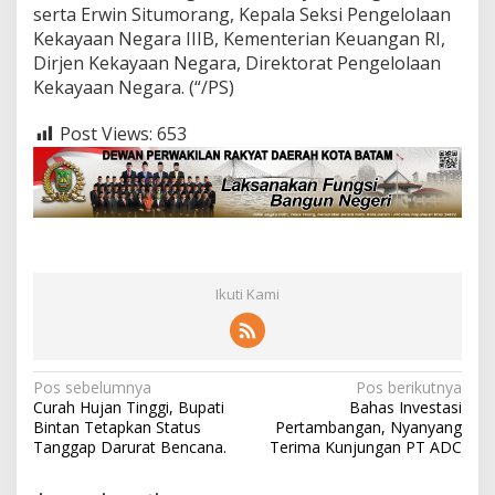
serta Erwin Situmorang, Kepala Seksi Pengelolaan
Kekayaan Negara IIIB, Kementerian Keuangan RI,
Dirjen Kekayaan Negara, Direktorat Pengelolaan
Kekayaan Negara. (“/PS)
Post Views:
653
Ikuti Kami
N
Pos sebelumnya
Pos berikutnya
Curah Hujan Tinggi, Bupati
Bahas Investasi
a
Bintan Tetapkan Status
Pertambangan, Nyanyang
v
Tanggap Darurat Bencana.
Terima Kunjungan PT ADC
i