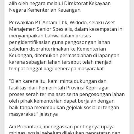
alih oleh negara melalui Direktorat Kekayaan
p
Negara Kementerian Keuangan.
r
o
v
Perwakilan PT Antam Tbk, Widodo, selaku Aset
K
Manajemen Senior Spesialis, dalam kesempatan ini
e
menyampaikan bahwa dalam proses
p
pengidentifikasian guna pengosongan lahan
r
i
sebelum diserahterimakan ke Kementerian
S
Keuangan, ditemukan permasalahan di lapangan
i
karena sebagian lahan tersebut telah menjadi
a
tempat tinggal bagi beberapa masyarakat.
p
F
a
“Oleh karena itu, kami minta dukungan dan
s
fasilitasi dari Pemerintah Provinsi Kepri agar
i
proses serah terima aset serta pengosongan lahan
l
oleh pihak kementerian dapat berjalan dengan
i
t
baik tanpa menimbulkan gejolak sosial di tengah
a
masyarakat,” jelasnya.
s
i
Adi Prihantara, menegaskan pentingnya upaya
mitigasi sosial sebelum dilakukan pencatatan dan