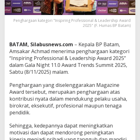
g
h
a
r
Penghargaan kategori "Inspiring Professional & Leadership Award
2025" (F. Humas BP Batam)
g
a
a
n
BATAM, Silabusnews.com
– Kepala BP Batam,
I
Amsakar Achmad menerima penghargaan kategori
n
“Inspiring Professional & Leadership Award 2025”
s
dalam Gala Night 11.0 Award Trends Summit 2025,
p
i
Sabtu (8/11/2025) malam.
r
i
Penghargaan yang diselenggarakan Magazine
n
Award tersebut, merupakan penghargaan atas
g
kontribusi nyata dalam mendukung pelaku usaha,
P
r
birokrat, eksekutif, profesional maupun tenaga
o
pendidik.
f
e
Sehingga, kedepannya dapat meningkatkan
s
motivasi dan dapat mendorong peningkatan
s
i
kinerja menjadi pribadi yang tangguh dan mandiri,