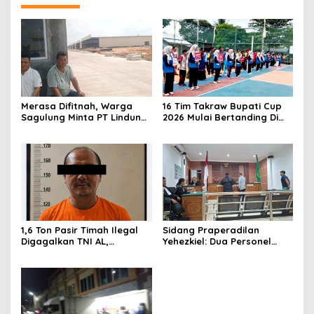
Merasa Difitnah, Warga
16 Tim Takraw Bupati Cup
Sagulung Minta PT Lindung
2026 Mulai Bertanding Di
Alam Berjaya Hentikan
Tambelan
Perlakuan Merendahkan
Masyarakat
1,6 Ton Pasir Timah Ilegal
Sidang Praperadilan
Digagalkan TNI AL,
Yehezkiel: Dua Personel
Senapan dan Airsoft Gun
Polresta Barelang Ditegur
Diamankan, Hozlan
Hakim Gara-gara
Tersangka
Penampilan