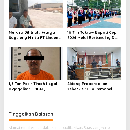
i
p
o
s
Merasa Difitnah, Warga
16 Tim Takraw Bupati Cup
Sagulung Minta PT Lindung
2026 Mulai Bertanding Di
Alam Berjaya Hentikan
Tambelan
Perlakuan Merendahkan
Masyarakat
1,6 Ton Pasir Timah Ilegal
Sidang Praperadilan
Digagalkan TNI AL,
Yehezkiel: Dua Personel
Senapan dan Airsoft Gun
Polresta Barelang Ditegur
Diamankan, Hozlan
Hakim Gara-gara
Tersangka
Penampilan
Tinggalkan Balasan
Alamat email Anda tidak akan dipublikasikan.
Ruas yang wajib