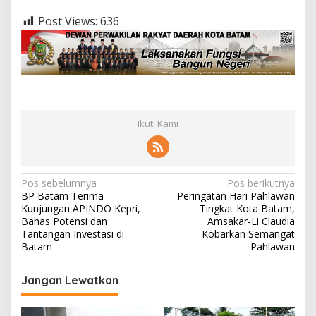
Post Views:
636
Ikuti Kami
N
Pos sebelumnya
Pos berikutnya
BP Batam Terima
Peringatan Hari Pahlawan
a
Kunjungan APINDO Kepri,
Tingkat Kota Batam,
v
Bahas Potensi dan
Amsakar-Li Claudia
Tantangan Investasi di
Kobarkan Semangat
i
Batam
Pahlawan
g
Jangan Lewatkan
a
s