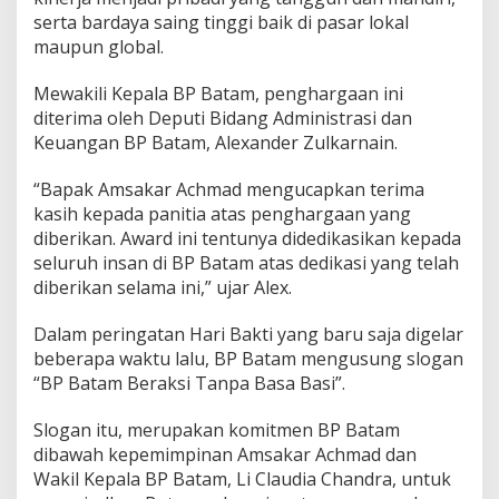
o
serta bardaya saing tinggi baik di pasar lokal
n
maupun global.
a
l
Mewakili Kepala BP Batam, penghargaan ini
d
a
diterima oleh Deputi Bidang Administrasi dan
n
Keuangan BP Batam, Alexander Zulkarnain.
L
e
“Bapak Amsakar Achmad mengucapkan terima
a
kasih kepada panitia atas penghargaan yang
d
e
diberikan. Award ini tentunya didedikasikan kepada
r
seluruh insan di BP Batam atas dedikasi yang telah
s
diberikan selama ini,” ujar Alex.
h
i
Dalam peringatan Hari Bakti yang baru saja digelar
p
A
beberapa waktu lalu, BP Batam mengusung slogan
w
“BP Batam Beraksi Tanpa Basa Basi”.
a
r
Slogan itu, merupakan komitmen BP Batam
d
dibawah kepemimpinan Amsakar Achmad dan
Wakil Kepala BP Batam, Li Claudia Chandra, untuk