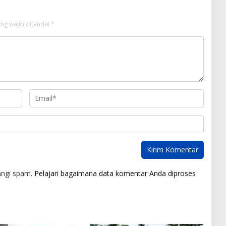
ng wajib ditandai
*
angi spam.
Pelajari bagaimana data komentar Anda diproses