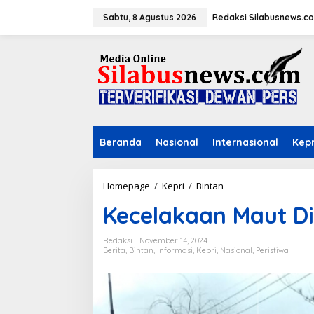
L
e
Sabtu, 8 Agustus 2026
Redaksi Silabusnews.c
w
a
t
i
k
e
k
o
n
Beranda
Nasional
Internasional
Kepr
t
e
n
Homepage
/
Kepri
/
Bintan
K
e
Kecelakaan Maut Di
c
e
l
Redaksi
November 14, 2024
a
Berita
,
Bintan
,
Informasi
,
Kepri
,
Nasional
,
Peristiwa
k
a
a
n
M