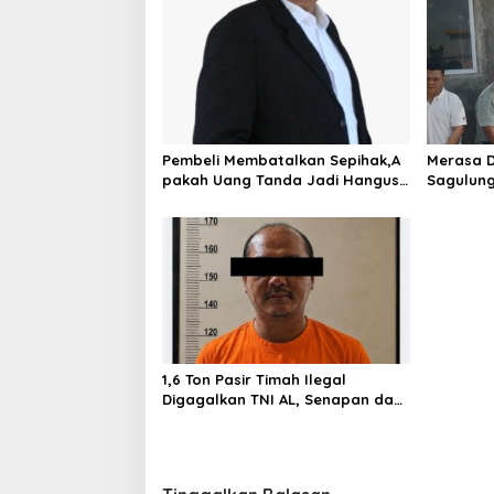
a
s
i
p
o
Pembeli Membatalkan Sepihak,A
Merasa D
s
pakah Uang Tanda Jadi Hangus?
Sagulung
Berjaya 
1,6 Ton Pasir Timah Ilegal
Digagalkan TNI AL, Senapan dan
Airsoft Gun Diamankan, Hozlan
Tersangka