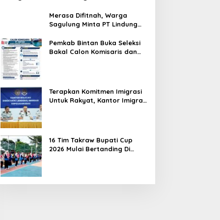
Merasa Difitnah, Warga
Sagulung Minta PT Lindung
Alam Berjaya Hentikan
Perlakuan Merendahkan
Pemkab Bintan Buka Seleksi
Masyarakat
Bakal Calon Komisaris dan
Direktur BUMD PT. Bintan
Karya Bahari (Perseroda)
Terapkan Komitmen Imigrasi
Untuk Rakyat, Kantor Imigrasi
Tanjung Uban Raih Tiga
Penghargaan
16 Tim Takraw Bupati Cup
2026 Mulai Bertanding Di
Tambelan