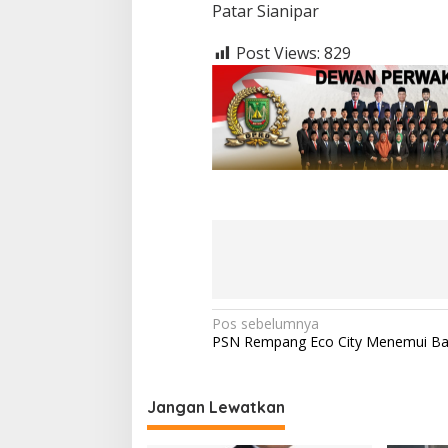
Patar Sianipar
Post Views:
829
N
Pos sebelumnya
PSN Rempang Eco City Menemui Ba
a
v
i
Jangan Lewatkan
g