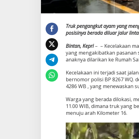
a
n
Truk pengangkut ayam yang menga
posisinya berada diluar jalur li
Bintan, Kepri
– – Kecelakaan mau
yang mengakibatkan pasanan su
anaknya dilarikan ke Rumah Sak
Kecelakaan ini terjadi saat jal
bernomor polisi BP 8267 WQ. d
4286 WB , yang menewaskan suami
Warga yang berada dilokasi, me
11.00 WIB, dimana truk yang b
menuju arah Kilometer 16.