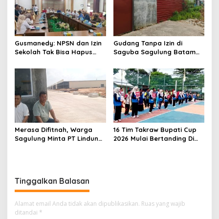
i
p
o
s
Gusmanedy: NPSN dan Izin
Gudang Tanpa Izin di
Sekolah Tak Bisa Hapus
Saguba Sagulung Batam
Tanggung Jawab Atas
Diduga Simpan Solar
Dugaan Kekerasan Anak
Bersubsidi, Warga Resah
Terancam Bahaya
Kebakaran
Merasa Difitnah, Warga
16 Tim Takraw Bupati Cup
Sagulung Minta PT Lindung
2026 Mulai Bertanding Di
Alam Berjaya Hentikan
Tambelan
Perlakuan Merendahkan
Masyarakat
Tinggalkan Balasan
Alamat email Anda tidak akan dipublikasikan.
Ruas yang wajib
ditandai
*