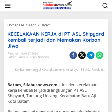
L
e
w
a
t
i
Homepage
/
Kepri
/
Batam
K
k
E
KECELAKAAN KERJA di PT ASL Shipyard
e
C
k
E
kembali terjadi dan Memakan Korban
o
L
Jiwa
n
A
t
K
Redaksi
April 27, 2026
e
A
Batam
,
Jakarta
,
Kepri
,
Nasional
n
A
N
Korban meninggal Kecelakaan kerja di wilayah PT ASL. F/dok. Ist
K
E
R
J
Batam, Silabusnews.com
– Insiden kecelakaan
A
kerja kembali terjadi di lingkungan PT ASL
d
Shipyard, Tanjung Uncang, Kecamatan Batu Aji,
i
Kota Batam.
P
T
A
Belum lama ini pemerintah pusat melalui Menteri