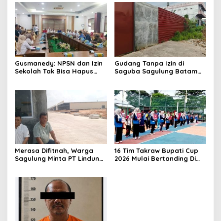
Gusmanedy: NPSN dan Izin
Gudang Tanpa Izin di
Sekolah Tak Bisa Hapus
Saguba Sagulung Batam
Tanggung Jawab Atas
Diduga Simpan Solar
Dugaan Kekerasan Anak
Bersubsidi, Warga Resah
Terancam Bahaya
Kebakaran
Merasa Difitnah, Warga
16 Tim Takraw Bupati Cup
Sagulung Minta PT Lindung
2026 Mulai Bertanding Di
Alam Berjaya Hentikan
Tambelan
Perlakuan Merendahkan
Masyarakat