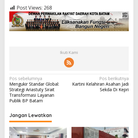
a
Post Views:
268
n
M
e
m
a
k
a
n
Ikuti Kami
K
o
r
b
a
N
Pos sebelumnya
Pos berikutnya
n
Mengukir Standar Global:
Kartini Kelahiran Asahan Jadi
a
J
Strategi Ariastuty Sirait
Sekda Di Kepri
i
v
Transformasi Layanan
w
Publik BP Batam
i
a
g
Jangan Lewatkan
a
s