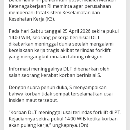
S
Ketenagakerjaan RI meminta agar perusahaan
L
membenahi total sistem Keselamatan dan
S
Kesehatan Kerja (K3).
h
i
p
Pada hari Sabtu tanggal 25 April 2026 sekira pukul
y
14.00 WIB, seorang pekerja berinisial DLT
a
dikabarkan meninggal dunia setelah mengalami
r
kecelakaan kerja tragis akibat terlindas forklift
d
k
yang mengangkut muatan tabung oksigen.
e
m
Informasi meninggalnya DLT dibenarkan oleh
b
salah seorang kerabat korban berinisial S.
a
l
Dengan suara penuh duka, S menyampaikan
i
t
bahwa korban tidak sempat terselamatkan usai
e
insiden maut tersebut.
r
j
“Korban DLT meninggal usai terlindas forklift di PT.
a
Kejadiannya sekira pukul 14.00 WIB ketika korban
d
i
akan pulang kerja,” ungkapnya. (Dn)
d