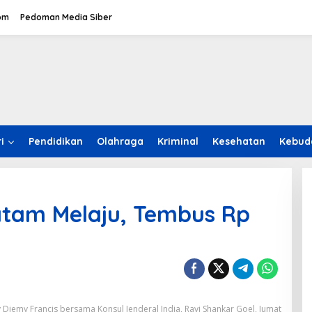
om
Pedoman Media Siber
i
Pendidikan
Olahraga
Kriminal
Kesehatan
Kebud
Batam Melaju, Tembus Rp
l
 Djemy Francis bersama Konsul Jenderal India, Ravi Shankar Goel, Jumat