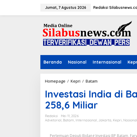
L
e
Jumat, 7 Agustus 2026
Redaksi Silabusnews.c
w
a
t
i
k
e
k
o
n
Beranda
Nasional
Internasional
Kepr
t
e
n
Homepage
/
Kepri
/
Batam
I
n
Investasi India di 
v
e
258,6 Miliar
s
t
a
Redaksi
Mei 11, 2026
s
Advetorial
,
Batam
,
Internasional
,
Jakarta
,
Kepri
,
Nasiona
i
I
Pertemuan Deputi Bidang Investasi BP Batam, Fary
n