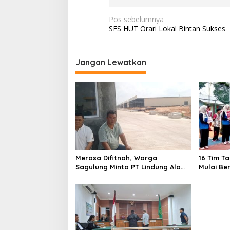
N
Pos sebelumnya
SES HUT Orari Lokal Bintan Sukses
a
v
i
Jangan Lewatkan
g
a
s
i
p
o
Merasa Difitnah, Warga
16 Tim T
s
Sagulung Minta PT Lindung Alam
Mulai Be
Berjaya Hentikan Perlakuan
Merendahkan Masyarakat