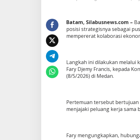
d
i
a
Batam, Silabusnews.com –
d
Ba
i
posisi strategisnya sebagai pu
B
mempererat kolaborasi ekonom
a
t
a
m
M
Langkah ini dilakukan melalui 
e
Fary Djemy Francis, kepada Kons
l
(8/5/2026) di Medan.
a
j
u
,
T
Pertemuan tersebut bertujuan 
e
menjajaki peluang kerja sama b
m
b
u
s
R
Fary mengungkapkan, hubunga
p