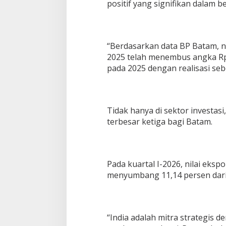
positif yang signifikan dalam b
2
5
8
,
“Berdasarkan data BP Batam, ni
6
M
2025 telah menembus angka Rp25
i
pada 2025 dengan realisasi sebe
l
i
a
r
Tidak hanya di sektor investasi
terbesar ketiga bagi Batam.
Pada kuartal I-2026, nilai eksp
menyumbang 11,14 persen dari 
“India adalah mitra strategis 