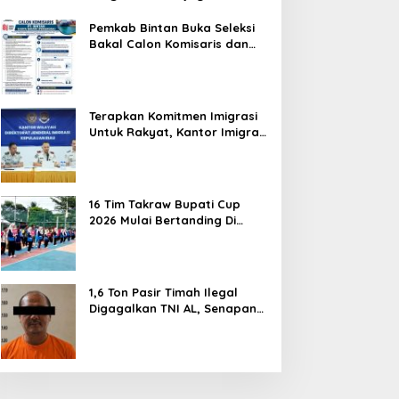
Hentikan Perlakuan Merendahkan
Masyarakat
Pemkab Bintan Buka Seleksi
Bakal Calon Komisaris dan
Direktur BUMD PT. Bintan
Karya Bahari (Perseroda)
Terapkan Komitmen Imigrasi
Untuk Rakyat, Kantor Imigrasi
Tanjung Uban Raih Tiga
Penghargaan
16 Tim Takraw Bupati Cup
2026 Mulai Bertanding Di
Tambelan
1,6 Ton Pasir Timah Ilegal
Digagalkan TNI AL, Senapan
dan Airsoft Gun Diamankan,
Hozlan Tersangka