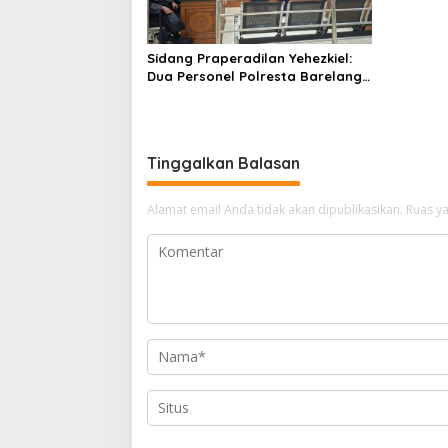
Sidang Praperadilan Yehezkiel:
Dua Personel Polresta Barelang
Ditegur Hakim Gara-gara
Penampilan
Tinggalkan Balasan
Alamat email Anda tidak akan dipublikasikan.
Ruas ya