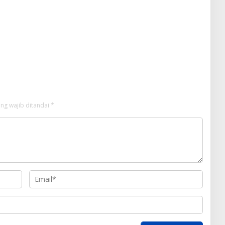
ng wajib ditandai
*