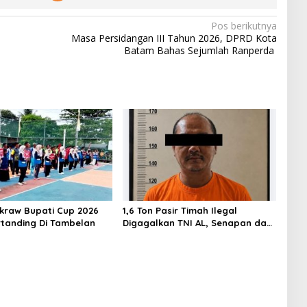
Pos berikutnya
Masa Persidangan III Tahun 2026, DPRD Kota
Batam Bahas Sejumlah Ranperda
akraw Bupati Cup 2026
1,6 Ton Pasir Timah Ilegal
rtanding Di Tambelan
Digagalkan TNI AL, Senapan dan
Airsoft Gun Diamankan, Hozlan
Tersangka