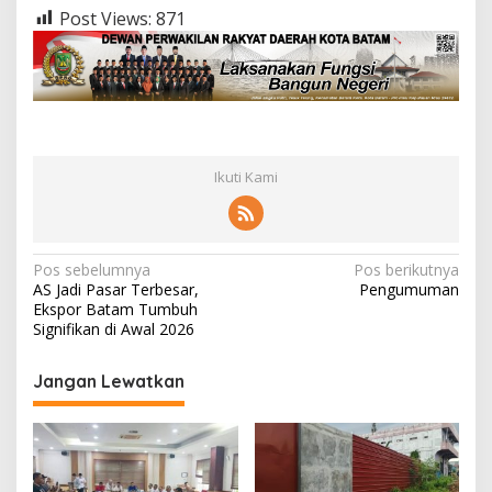
Post Views:
871
Ikuti Kami
N
Pos sebelumnya
Pos berikutnya
AS Jadi Pasar Terbesar,
Pengumuman
a
Ekspor Batam Tumbuh
v
Signifikan di Awal 2026
i
Jangan Lewatkan
g
a
s
i