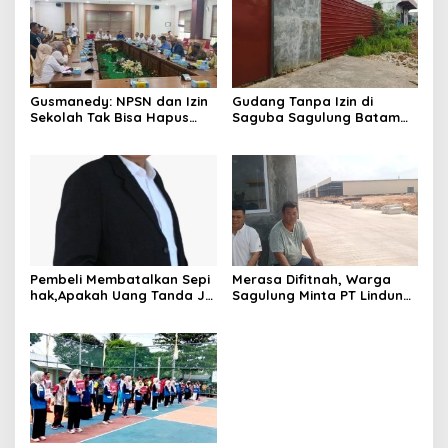
Gusmanedy: NPSN dan Izin
Gudang Tanpa Izin di
Sekolah Tak Bisa Hapus
Saguba Sagulung Batam
Tanggung Jawab Atas
Diduga Simpan Solar
Dugaan Kekerasan Anak
Bersubsidi, Warga Resah
Terancam Bahaya
Kebakaran
Pembeli Membatalkan Sepi
Merasa Difitnah, Warga
hak,Apakah Uang Tanda Ja
Sagulung Minta PT Lindung
di Hangus?
Alam Berjaya Hentikan
Perlakuan Merendahkan
Masyarakat