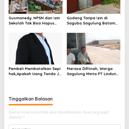
p
o
Gusmanedy: NPSN dan Izin
Gudang Tanpa Izin di
s
Sekolah Tak Bisa Hapus
Saguba Sagulung Batam
Tanggung Jawab Atas
Diduga Simpan Solar
Dugaan Kekerasan Anak
Bersubsidi, Warga Resah
Terancam Bahaya
Kebakaran
Pembeli Membatalkan Sepi
Merasa Difitnah, Warga
hak,Apakah Uang Tanda Ja
Sagulung Minta PT Lindung
di Hangus?
Alam Berjaya Hentikan
Perlakuan Merendahkan
Masyarakat
Tinggalkan Balasan
Alamat email Anda tidak akan dipublikasikan.
Ruas yang wajib
ditandai
*