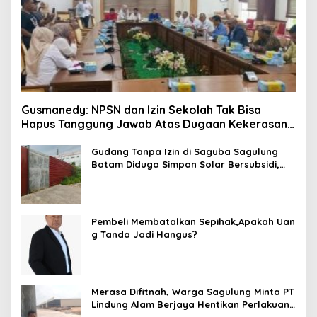
Gusmanedy: NPSN dan Izin Sekolah Tak Bisa
Hapus Tanggung Jawab Atas Dugaan Kekerasan
Anak
Gudang Tanpa Izin di Saguba Sagulung
Batam Diduga Simpan Solar Bersubsidi,
Warga Resah Terancam Bahaya
Kebakaran
Pembeli Membatalkan Sepihak,Apakah Uan
g Tanda Jadi Hangus?
Merasa Difitnah, Warga Sagulung Minta PT
Lindung Alam Berjaya Hentikan Perlakuan