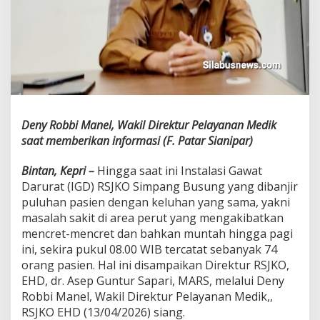
7
4
p
a
s
i
e
n
D
Deny Robbi Manel, Wakil Direktur Pelayanan Medik
i
a
saat memberikan informasi (F. Patar Sianipar)
r
e
Bintan, Kepri –
Hingga saat ini Instalasi Gawat
,
Darurat (IGD) RSJKO Simpang Busung yang dibanjir
k
puluhan pasien dengan keluhan yang sama, yakni
e
R
masalah sakit di area perut yang mengakibatkan
S
mencret-mencret dan bahkan muntah hingga pagi
J
ini, sekira pukul 08.00 WIB tercatat sebanyak 74
K
orang pasien. Hal ini disampaikan Direktur RSJKO,
0
E
EHD, dr. Asep Guntur Sapari, MARS, melalui Deny
H
Robbi Manel, Wakil Direktur Pelayanan Medik,,
D
RSJKO EHD (13/04/2026) siang.