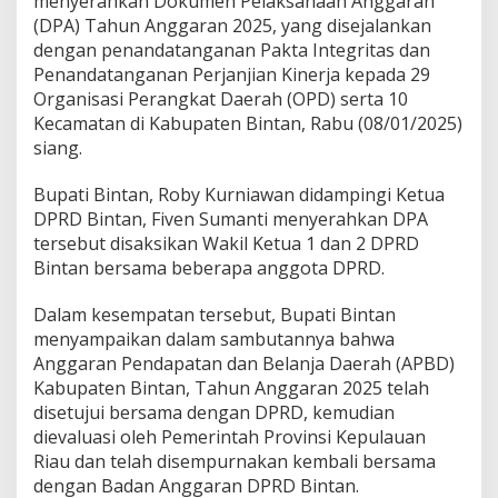
menyerahkan Dokumen Pelaksanaan Anggaran
n
(DPA) Tahun Anggaran 2025, yang disejalankan
a
dengan penandatanganan Pakta Integritas dan
A
Penandatanganan Perjanjian Kinerja kepada 29
n
g
Organisasi Perangkat Daerah (OPD) serta 10
g
Kecamatan di Kabupaten Bintan, Rabu (08/01/2025)
a
siang.
r
a
Bupati Bintan, Roby Kurniawan didampingi Ketua
n
J
DPRD Bintan, Fiven Sumanti menyerahkan DPA
a
tersebut disaksikan Wakil Ketua 1 dan 2 DPRD
n
Bintan bersama beberapa anggota DPRD.
g
a
Dalam kesempatan tersebut, Bupati Bintan
n
K
menyampaikan dalam sambutannya bahwa
o
Anggaran Pendapatan dan Belanja Daerah (APBD)
r
Kabupaten Bintan, Tahun Anggaran 2025 telah
u
disetujui bersama dengan DPRD, kemudian
p
s
dievaluasi oleh Pemerintah Provinsi Kepulauan
i
Riau dan telah disempurnakan kembali bersama
dengan Badan Anggaran DPRD Bintan.