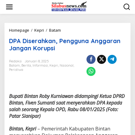
L
e
w
a
t
i
Homepage
/
Kepri
/
Batam
D
k
P
DPA Diserahkan, Pengguna Anggaran
e
A
k
D
Jangan Korupsi
o
i
n
s
Redaksi
Januari 8, 2025
t
e
Batam
,
Berita
,
Informasi
,
Kepri
,
Nasional
,
e
r
Peristiwa
n
a
h
k
a
n
Bupati Bintan Roby Kurniawan didampingi Ketua DPRD
,
Bintan, Fiven Sumanti saat menyerahkan DPA kepada
P
salah seorang Kepala OPD, Rabu 08/01/2025 (Foto:
e
Patar Sianipar)
n
g
g
Bintan, Kepri
– Pemerintah Kabupaten Bintan
u