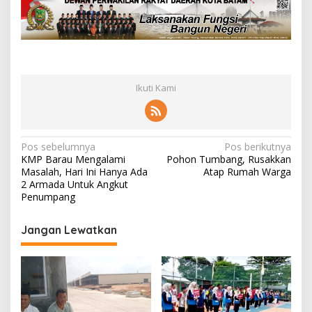
Ikuti Kami
N
Pos sebelumnya
Pos berikutnya
KMP Barau Mengalami
Pohon Tumbang, Rusakkan
a
Masalah, Hari Ini Hanya Ada
Atap Rumah Warga
v
2 Armada Untuk Angkut
Penumpang
i
g
Jangan Lewatkan
a
s
i
p