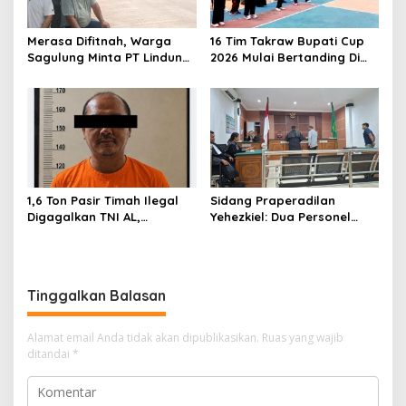
o
s
Merasa Difitnah, Warga
16 Tim Takraw Bupati Cup
Sagulung Minta PT Lindung
2026 Mulai Bertanding Di
Alam Berjaya Hentikan
Tambelan
Perlakuan Merendahkan
Masyarakat
1,6 Ton Pasir Timah Ilegal
Sidang Praperadilan
Digagalkan TNI AL,
Yehezkiel: Dua Personel
Senapan dan Airsoft Gun
Polresta Barelang Ditegur
Diamankan, Hozlan
Hakim Gara-gara
Tersangka
Penampilan
Tinggalkan Balasan
Alamat email Anda tidak akan dipublikasikan.
Ruas yang wajib
ditandai
*