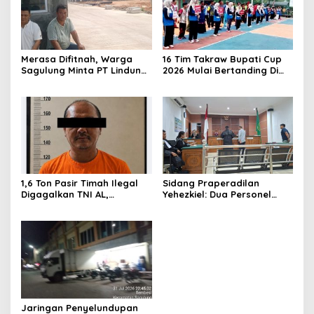
Merasa Difitnah, Warga
16 Tim Takraw Bupati Cup
Sagulung Minta PT Lindung
2026 Mulai Bertanding Di
Alam Berjaya Hentikan
Tambelan
Perlakuan Merendahkan
Masyarakat
1,6 Ton Pasir Timah Ilegal
Sidang Praperadilan
Digagalkan TNI AL,
Yehezkiel: Dua Personel
Senapan dan Airsoft Gun
Polresta Barelang Ditegur
Diamankan, Hozlan
Hakim Gara-gara
Tersangka
Penampilan
Jaringan Penyelundupan