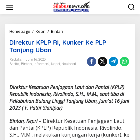
L
e
w
a
t
i
Homepage
/
Kepri
/
Bintan
D
k
i
Direktur KPLP RI, Kunker Ke PLP
e
r
k
e
Tanjung Uban
o
k
n
t
Redaksi
Juni 16, 2023
t
Berita
,
Bintan
,
Informasi
,
Kepri
,
Nasional
u
e
r
n
K
P
Direktur Kesatuan Penjagaan Laut dan Pantai (KPLP)
L
P
Republik Indonesia, Rivolindo, S.H., M.M., saat tiba di
R
Pellabuhan Bulang Linggi Tanjung Uban, Jum’at 16 Juni
I
2023 ( F. Patar Sianipar)
,
K
Bintan, Kepri
– Direktur Kesatuan Penjagaan Laut
u
n
dan Pantai (KPLP) Republik Indonesia, Rivolindo,
k
S.H., M.M., melakukan kunjungan kerja (kunker), ke
e