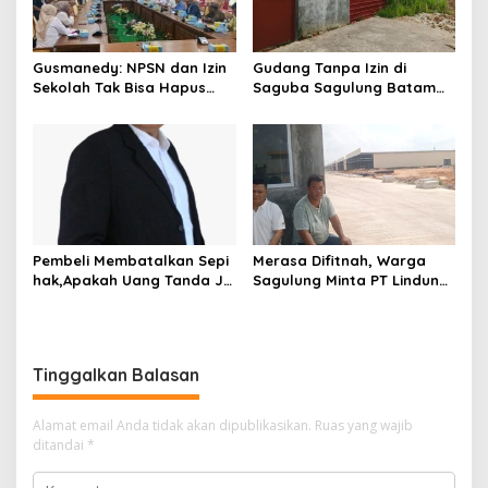
p
o
Gusmanedy: NPSN dan Izin
Gudang Tanpa Izin di
s
Sekolah Tak Bisa Hapus
Saguba Sagulung Batam
Tanggung Jawab Atas
Diduga Simpan Solar
Dugaan Kekerasan Anak
Bersubsidi, Warga Resah
Terancam Bahaya
Kebakaran
Pembeli Membatalkan Sepi
Merasa Difitnah, Warga
hak,Apakah Uang Tanda Ja
Sagulung Minta PT Lindung
di Hangus?
Alam Berjaya Hentikan
Perlakuan Merendahkan
Masyarakat
Tinggalkan Balasan
Alamat email Anda tidak akan dipublikasikan.
Ruas yang wajib
ditandai
*