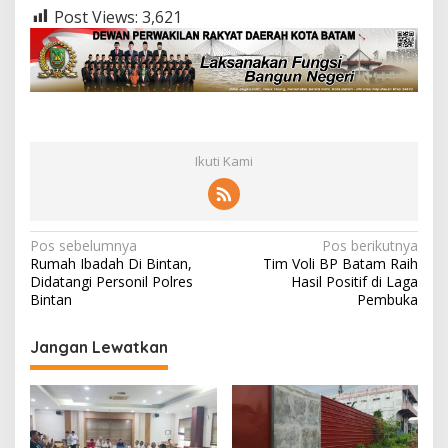
Post Views:
3,621
Ikuti Kami
N
Pos sebelumnya
Pos berikutnya
Rumah Ibadah Di Bintan,
Tim Voli BP Batam Raih
a
Didatangi Personil Polres
Hasil Positif di Laga
v
Bintan
Pembuka
i
Jangan Lewatkan
g
a
s
i