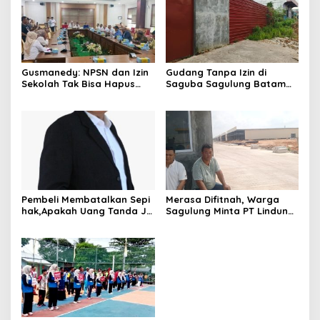
Gusmanedy: NPSN dan Izin
Gudang Tanpa Izin di
Sekolah Tak Bisa Hapus
Saguba Sagulung Batam
Tanggung Jawab Atas
Diduga Simpan Solar
Dugaan Kekerasan Anak
Bersubsidi, Warga Resah
Terancam Bahaya
Kebakaran
Pembeli Membatalkan Sepi
Merasa Difitnah, Warga
hak,Apakah Uang Tanda Ja
Sagulung Minta PT Lindung
di Hangus?
Alam Berjaya Hentikan
Perlakuan Merendahkan
Masyarakat