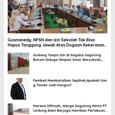
Gusmanedy: NPSN dan Izin Sekolah Tak Bisa
Hapus Tanggung Jawab Atas Dugaan Kekerasan
Anak
Gudang Tanpa Izin di Saguba Sagulung
Batam Diduga Simpan Solar Bersubsidi,
Warga Resah Terancam Bahaya
Kebakaran
Pembeli Membatalkan Sepihak,Apakah Uan
g Tanda Jadi Hangus?
Merasa Difitnah, Warga Sagulung Minta PT
Lindung Alam Berjaya Hentikan Perlakuan