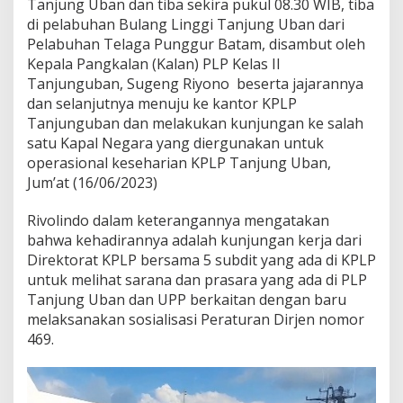
Tanjung Uban dan tiba sekira pukul 08.30 WIB, tiba
r
di pelabuhan Bulang Linggi Tanjung Uban dari
K
Pelabuhan Telaga Punggur Batam, disambut oleh
e
P
Kepala Pangkalan (Kalan) PLP Kelas II
L
Tanjunguban, Sugeng Riyono beserta jajarannya
P
dan selanjutnya menuju ke kantor KPLP
T
Tanjunguban dan melakukan kunjungan ke salah
a
n
satu Kapal Negara yang diergunakan untuk
j
operasional keseharian KPLP Tanjung Uban,
u
Jum’at (16/06/2023)
n
g
Rivolindo dalam keterangannya mengatakan
U
b
bahwa kehadirannya adalah kunjungan kerja dari
a
Direktorat KPLP bersama 5 subdit yang ada di KPLP
n
untuk melihat sarana dan prasara yang ada di PLP
Tanjung Uban dan UPP berkaitan dengan baru
melaksanakan sosialisasi Peraturan Dirjen nomor
469.