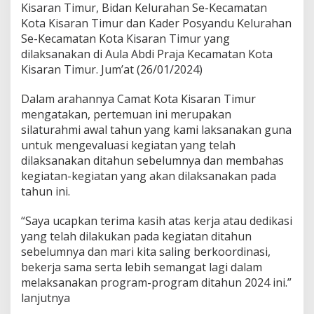
Kisaran Timur, Bidan Kelurahan Se-Kecamatan
r
P
Kota Kisaran Timur dan Kader Posyandu Kelurahan
i
Se-Kecamatan Kota Kisaran Timur yang
m
dilaksanakan di Aula Abdi Praja Kecamatan Kota
p
Kisaran Timur. Jum’at (26/01/2024)
i
n
R
Dalam arahannya Camat Kota Kisaran Timur
a
mengatakan, pertemuan ini merupakan
p
silaturahmi awal tahun yang kami laksanakan guna
a
untuk mengevaluasi kegiatan yang telah
t
dilaksanakan ditahun sebelumnya dan membahas
K
o
kegiatan-kegiatan yang akan dilaksanakan pada
o
tahun ini.
r
d
“Saya ucapkan terima kasih atas kerja atau dedikasi
i
yang telah dilakukan pada kegiatan ditahun
n
a
sebelumnya dan mari kita saling berkoordinasi,
s
bekerja sama serta lebih semangat lagi dalam
i
melaksanakan program-program ditahun 2024 ini.”
B
lanjutnya
e
r