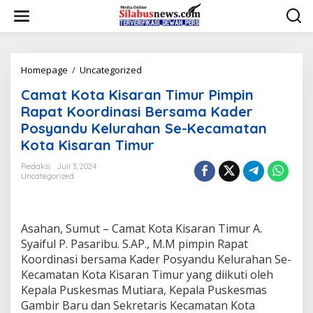
L
e
w
a
t
i
Homepage
/
Uncategorized
C
k
a
Camat Kota Kisaran Timur Pimpin
e
m
k
a
Rapat Koordinasi Bersama Kader
o
t
Posyandu Kelurahan Se-Kecamatan
n
K
Kota Kisaran Timur
t
o
e
t
Redaksi
Juli 3, 2024
n
a
Uncategorized
K
i
s
a
Asahan, Sumut – Camat Kota Kisaran Timur A.
r
Syaiful P. Pasaribu. S.AP., M.M pimpin Rapat
a
Koordinasi bersama Kader Posyandu Kelurahan Se-
n
T
Kecamatan Kota Kisaran Timur yang diikuti oleh
i
Kepala Puskesmas Mutiara, Kepala Puskesmas
m
Gambir Baru dan Sekretaris Kecamatan Kota
u