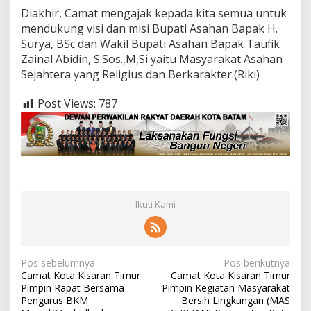
s
Diakhir, Camat mengajak kepada kita semua untuk
a
mendukung visi dan misi Bupati Asahan Bapak H.
m
Surya, BSc dan Wakil Bupati Asahan Bapak Taufik
a
Zainal Abidin, S.Sos.,M,Si yaitu Masyarakat Asahan
K
a
Sejahtera yang Religius dan Berkarakter.(Riki)
d
e
Post Views:
787
r
P
o
s
y
a
n
d
Ikuti Kami
u
K
e
l
u
N
Pos sebelumnya
Pos berikutnya
r
Camat Kota Kisaran Timur
Camat Kota Kisaran Timur
a
a
Pimpin Rapat Bersama
Pimpin Kegiatan Masyarakat
h
v
Pengurus BKM
Bersih Lingkungan (MAS
a