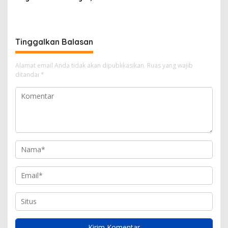
T
Kantor Imigrasi Tanjung
i
Uban Raih Tiga
m
Penghargaan
u
r
Tinggalkan Balasan
Alamat email Anda tidak akan dipublikasikan.
Ruas yang wajib
ditandai
*