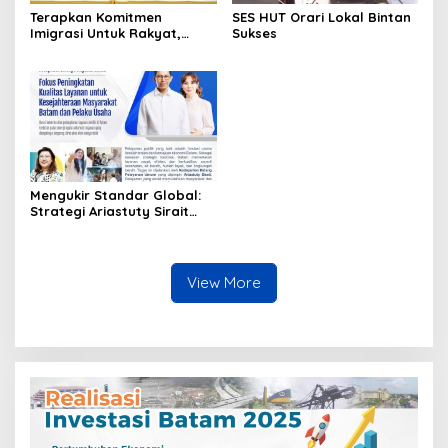
Terapkan Komitmen
SES HUT Orari Lokal Bintan
Imigrasi Untuk Rakyat,
Sukses
Kantor Imigrasi Tanjung
Uban Raih Tiga
Penghargaan
Mengukir Standar Global:
Strategi Ariastuty Sirait
Transformasi Layanan
Publik BP Batam
View More