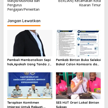
Masjid/Musholla dan
BERLIAN) Kecamatan Kota
i
n
Pengurus
Kisaran Timur
S
Pengajian/Perwiritan
g
e
a
-
Jangan Lewatkan
K
s
e
i
c
a
p
m
a
o
t
s
a
n
Pembeli Membatalkan Sepi
Pemkab Bintan Buka Seleksi
K
hak,Apakah Uang Tanda Ja
Bakal Calon Komisaris dan
o
di Hangus?
Direktur BUMD PT. Bintan
t
Karya Bahari (Perseroda)
a
K
i
s
a
r
a
Terapkan Komitmen
SES HUT Orari Lokal Bintan
n
Imigrasi Untuk Rakyat,
Sukses