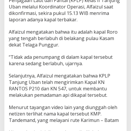
Penjagaan Laut dan Pantai (KPLP) kelas II Tanjung
r
Uban melalui Koordinator Operasi, Alfaizul saat
o
dikonfirmasi, sekira pukul 15.13 WIB menrima
T
laporan adanya kapal terbakar.
e
n
g
Alfaizul mengatakan bahwa itu adalah kapal Roro
a
yang tengah berlabuh di belakang pulau Kasam
h
dekat Telaga Punggur.
B
e
r
“Tidak ada penumpang di dalam kapal tersebut
l
karena sedang berlabuh, ujarnya.
a
b
Selanjutnya, Alfaizul mengatakan bahwa KPLP
u
Tanjung Uban telah mengirimkan Kapal KN
h
T
RANTOS P210 dan KN 547, untuk membantu
e
melakukan pemadaman api dikapal tersebut.
r
b
Menurut tayangan video lain yang diunggah oleh
a
netizen terlihat nama kapal tersebut KMP.
k
a
Tandemand, yang melayani rute Karimun – Batam
r