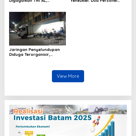
Digagalkan TNI AL,
Yehezkiel: Dua Personel
Senapan dan Airsoft Gun
Polresta Barelang Ditegur
Diamankan, Hozlan
Hakim Gara-gara
Tersangka
Penampilan
Jaringan Penyelundupan
Diduga Terorganisir,
Bongkar Muat Barang
Tanpa Pengawasan Bea
Cukai Batam Berlangsung
Terbuka
View More