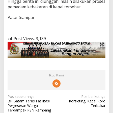
Hingga berita ini diunggah, masih dilakukan proses
pemadam kebakaran di kapal tersebut.
Patar Sianipar
Post Views:
3,189
Ikuti Kami
N
Pos sebelumnya
Pos berikutnya
BP Batam Terus Fasilitasi
Korsleting, Kapal Roro
a
Pergeseran Warga
Terbakar
v
Terdampak PSN Rempang