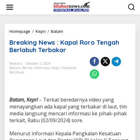
L
e
w
a
t
i
Homepage
/
Kepri
/
Batam
B
k
r
Breaking News : Kapal Roro Tengah
e
e
k
a
Berlabuh Terbakar
o
k
n
i
Redaksi
Oktober 2, 2024
t
n
Batam
,
Berita
,
Informasi
,
Kepri
,
Nasional
,
e
g
Peristiwa
n
N
e
w
s
:
Batam, Kepri
– Terkat beredarnya video yang
K
menayangkan ada kapal yang terbakar di laut, tim
a
media langsung mencari informasi ke pihak-pihak
p
terkait, Rabu (02/09/2024) sore.
a
l
R
Menurut informasi Kepala Pangkalan Kesatuan
o