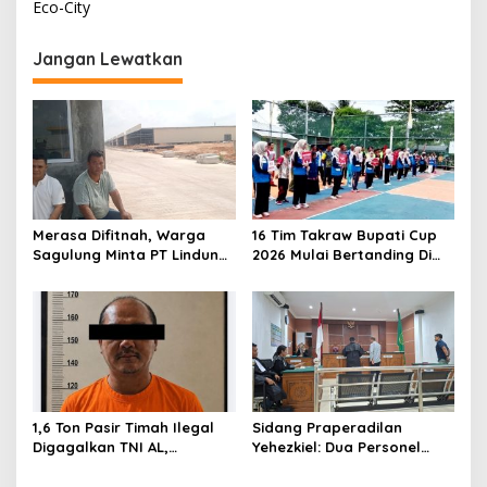
Eco-City
i
g
Jangan Lewatkan
a
s
i
p
o
s
Merasa Difitnah, Warga
16 Tim Takraw Bupati Cup
Sagulung Minta PT Lindung
2026 Mulai Bertanding Di
Alam Berjaya Hentikan
Tambelan
Perlakuan Merendahkan
Masyarakat
1,6 Ton Pasir Timah Ilegal
Sidang Praperadilan
Digagalkan TNI AL,
Yehezkiel: Dua Personel
Senapan dan Airsoft Gun
Polresta Barelang Ditegur
Diamankan, Hozlan
Hakim Gara-gara