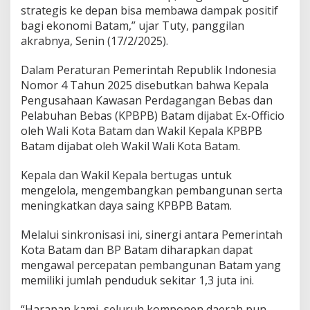
strategis ke depan bisa membawa dampak positif
e
r
bagi ekonomi Batam,” ujar Tuty, panggilan
k
akrabnya, Senin (17/2/2025).
a
i
Dalam Peraturan Pemerintah Republik Indonesia
t
Nomor 4 Tahun 2025 disebutkan bahwa Kepala
K
e
Pengusahaan Kawasan Perdagangan Bebas dan
b
Pelabuhan Bebas (KPBPB) Batam dijabat Ex-Officio
e
oleh Wali Kota Batam dan Wakil Kepala KPBPB
r
Batam dijabat oleh Wakil Wali Kota Batam.
l
a
n
Kepala dan Wakil Kepala bertugas untuk
j
mengelola, mengembangkan pembangunan serta
u
meningkatkan daya saing KPBPB Batam.
t
a
Melalui sinkronisasi ini, sinergi antara Pemerintah
n
E
Kota Batam dan BP Batam diharapkan dapat
x
mengawal percepatan pembangunan Batam yang
-
memiliki jumlah penduduk sekitar 1,3 juta ini.
O
ff
“Harapan kami, seluruh komponen daerah pun
i