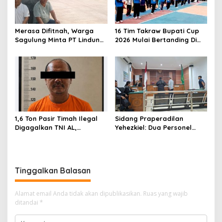
o
s
Merasa Difitnah, Warga
16 Tim Takraw Bupati Cup
Sagulung Minta PT Lindung
2026 Mulai Bertanding Di
Alam Berjaya Hentikan
Tambelan
Perlakuan Merendahkan
Masyarakat
1,6 Ton Pasir Timah Ilegal
Sidang Praperadilan
Digagalkan TNI AL,
Yehezkiel: Dua Personel
Senapan dan Airsoft Gun
Polresta Barelang Ditegur
Diamankan, Hozlan
Hakim Gara-gara
Tersangka
Penampilan
Tinggalkan Balasan
Alamat email Anda tidak akan dipublikasikan.
Ruas yang wajib
ditandai
*