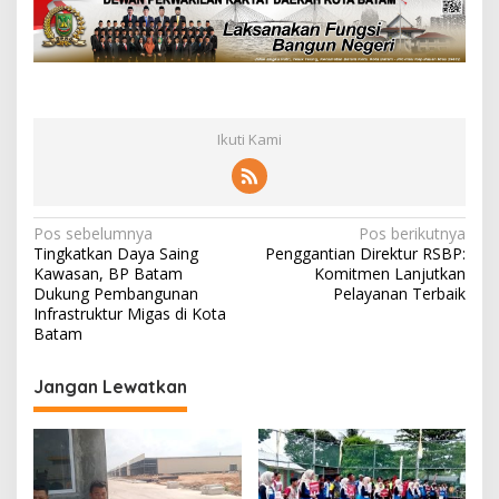
Ikuti Kami
N
Pos sebelumnya
Pos berikutnya
Tingkatkan Daya Saing
Penggantian Direktur RSBP:
a
Kawasan, BP Batam
Komitmen Lanjutkan
v
Dukung Pembangunan
Pelayanan Terbaik
Infrastruktur Migas di Kota
i
Batam
g
Jangan Lewatkan
a
s
i
p