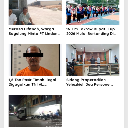
Merasa Difitnah, Warga
16 Tim Takraw Bupati Cup
Sagulung Minta PT Lindung
2026 Mulai Bertanding Di
Alam Berjaya Hentikan
Tambelan
Perlakuan Merendahkan
Masyarakat
1,6 Ton Pasir Timah Ilegal
Sidang Praperadilan
Digagalkan TNI AL,
Yehezkiel: Dua Personel
Senapan dan Airsoft Gun
Polresta Barelang Ditegur
Diamankan, Hozlan
Hakim Gara-gara
Tersangka
Penampilan