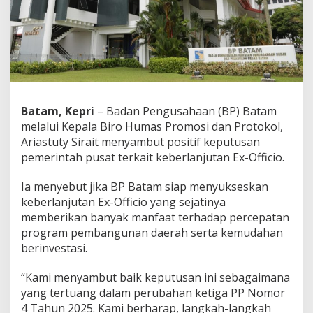
K
e
p
u
t
u
s
a
n
Batam, Kepri
– Badan Pengusahaan (BP) Batam
P
melalui Kepala Biro Humas Promosi dan Protokol,
e
Ariastuty Sirait menyambut positif keputusan
m
pemerintah pusat terkait keberlanjutan Ex-Officio.
e
r
i
Ia menyebut jika BP Batam siap menyukseskan
n
keberlanjutan Ex-Officio yang sejatinya
t
memberikan banyak manfaat terhadap percepatan
a
program pembangunan daerah serta kemudahan
h
berinvestasi.
P
u
s
“Kami menyambut baik keputusan ini sebagaimana
a
yang tertuang dalam perubahan ketiga PP Nomor
t
4 Tahun 2025. Kami berharap, langkah-langkah
T