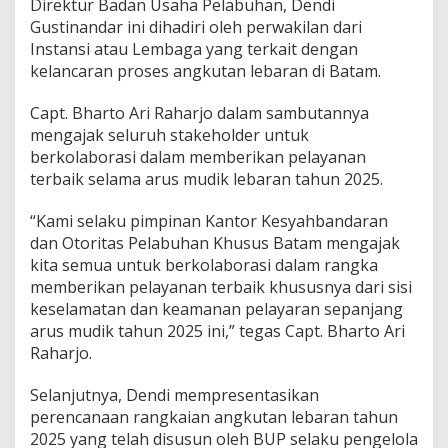
Direktur Badan Usaha Pelabuhan, Dendi
r
Gustinandar ini dihadiri oleh perwakilan dari
d
Instansi atau Lembaga yang terkait dengan
i
n
kelancaran proses angkutan lebaran di Batam.
a
s
Capt. Bharto Ari Raharjo dalam sambutannya
i
mengajak seluruh stakeholder untuk
P
berkolaborasi dalam memberikan pelayanan
e
r
terbaik selama arus mudik lebaran tahun 2025.
s
i
“Kami selaku pimpinan Kantor Kesyahbandaran
a
dan Otoritas Pelabuhan Khusus Batam mengajak
p
kita semua untuk berkolaborasi dalam rangka
a
n
memberikan pelayanan terbaik khususnya dari sisi
A
keselamatan dan keamanan pelayaran sepanjang
n
arus mudik tahun 2025 ini,” tegas Capt. Bharto Ari
g
Raharjo.
k
u
t
Selanjutnya, Dendi mempresentasikan
a
perencanaan rangkaian angkutan lebaran tahun
n
2025 yang telah disusun oleh BUP selaku pengelola
L