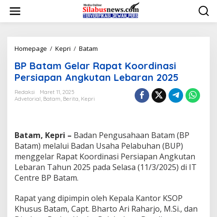
L
e
w
a
t
i
Homepage
/
Kepri
/
Batam
B
k
P
BP Batam Gelar Rapat Koordinasi
e
B
k
a
Persiapan Angkutan Lebaran 2025
o
t
n
a
Redaksi
Maret 11, 2025
t
Advetorial
,
Batam
,
Berita
,
Kepri
m
e
G
n
e
l
Batam, Kepri –
Badan Pengusahaan Batam (BP
a
r
Batam) melalui Badan Usaha Pelabuhan (BUP)
R
menggelar Rapat Koordinasi Persiapan Angkutan
a
Lebaran Tahun 2025 pada Selasa (11/3/2025) di IT
p
Centre BP Batam.
a
t
K
Rapat yang dipimpin oleh Kepala Kantor KSOP
o
Khusus Batam, Capt. Bharto Ari Raharjo, M.Si., dan
o