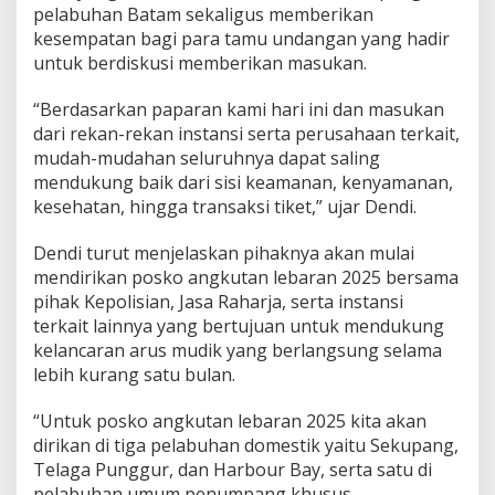
pelabuhan Batam sekaligus memberikan
e
b
kesempatan bagi para tamu undangan yang hadir
a
untuk berdiskusi memberikan masukan.
r
a
“Berdasarkan paparan kami hari ini dan masukan
n
dari rekan-rekan instansi serta perusahaan terkait,
2
0
mudah-mudahan seluruhnya dapat saling
2
mendukung baik dari sisi keamanan, kenyamanan,
5
kesehatan, hingga transaksi tiket,” ujar Dendi.
Dendi turut menjelaskan pihaknya akan mulai
mendirikan posko angkutan lebaran 2025 bersama
pihak Kepolisian, Jasa Raharja, serta instansi
terkait lainnya yang bertujuan untuk mendukung
kelancaran arus mudik yang berlangsung selama
lebih kurang satu bulan.
“Untuk posko angkutan lebaran 2025 kita akan
dirikan di tiga pelabuhan domestik yaitu Sekupang,
Telaga Punggur, dan Harbour Bay, serta satu di
pelabuhan umum penumpang khusus