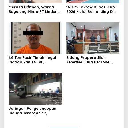
Merasa Difitnah, Warga
16 Tim Takraw Bupati Cup
Sagulung Minta PT Lindung
2026 Mulai Bertanding Di
Alam Berjaya Hentikan
Tambelan
Perlakuan Merendahkan
Masyarakat
1,6 Ton Pasir Timah Ilegal
Sidang Praperadilan
Digagalkan TNI AL,
Yehezkiel: Dua Personel
Senapan dan Airsoft Gun
Polresta Barelang Ditegur
Diamankan, Hozlan
Hakim Gara-gara
Tersangka
Penampilan
Jaringan Penyelundupan
Diduga Terorganisir,
Bongkar Muat Barang
Tanpa Pengawasan Bea
Cukai Batam Berlangsung