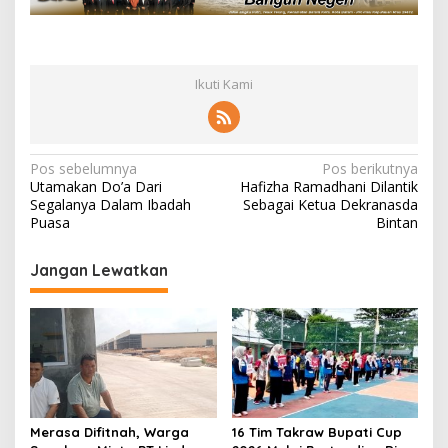
Ikuti Kami
N
Pos sebelumnya
Pos berikutnya
Utamakan Do’a Dari
Hafizha Ramadhani Dilantik
a
Segalanya Dalam Ibadah
Sebagai Ketua Dekranasda
v
Puasa
Bintan
i
Jangan Lewatkan
g
a
s
i
p
o
Merasa Difitnah, Warga
16 Tim Takraw Bupati Cup