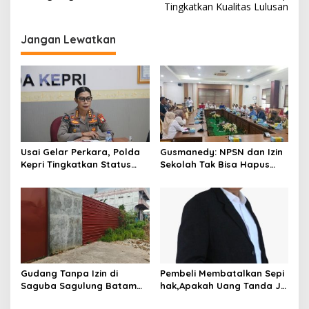
v
Tingkatkan Kualitas Lulusan
i
Jangan Lewatkan
g
a
s
i
p
o
Usai Gelar Perkara, Polda
Gusmanedy: NPSN dan Izin
s
Kepri Tingkatkan Status
Sekolah Tak Bisa Hapus
Dugaan Kekerasan Anak ke
Tanggung Jawab Atas
Penyidikan
Dugaan Kekerasan Anak
Gudang Tanpa Izin di
Pembeli Membatalkan Sepi
Saguba Sagulung Batam
hak,Apakah Uang Tanda Ja
Diduga Simpan Solar
di Hangus?