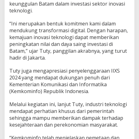
keunggulan Batam dalam investasi sektor inovasi
I
n
teknologi.
o
v
“Ini merupakan bentuk komitmen kami dalam
a
mendukung transformasi digital. Dengan harapan,
s
kemajuan inovasi teknologi dapat memberikan
i
T
peningkatan nilai dan daya saing investasi di
e
Batam,” ujar Tuty, panggilan akrabnya, yang turut
k
hadir di Jakarta.
n
o
Tuty juga mengapresiasi penyelenggaraan IIXS
l
o
2024 yang mendapat dukungan penuh dari
g
Kementerian Komunikasi dan Informatika
i
(Kemkominfo) Republik Indonesia.
d
i
Melalui kegiatan ini, lanjut Tuty, industri teknologi
I
n
mendapat perhatian khusus dari pemerintah
d
sehingga mampu memberikan dampak terhadap
o
kesejahteraan dan perekonomian masyarakat.
n
e
“Kemkominfo telah menjelaskan pemetaan dan
s