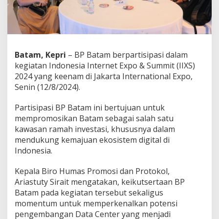
n
g
e
m
b
a
Batam, Kepri
– BP Batam berpartisipasi dalam
n
kegiatan Indonesia Internet Expo & Summit (IIXS)
g
2024 yang keenam di Jakarta International Expo,
a
n
Senin (12/8/2024).
I
n
Partisipasi BP Batam ini bertujuan untuk
v
mempromosikan Batam sebagai salah satu
e
kawasan ramah investasi, khususnya dalam
s
t
mendukung kemajuan ekosistem digital di
a
Indonesia.
s
i
Kepala Biro Humas Promosi dan Protokol,
S
Ariastuty Sirait mengatakan, keikutsertaan BP
e
k
Batam pada kegiatan tersebut sekaligus
t
momentum untuk memperkenalkan potensi
o
pengembangan Data Center yang menjadi
r