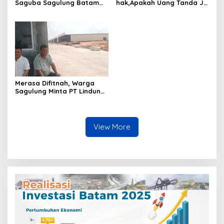
Saguba Sagulung Batam
hak,Apakah Uang Tanda Ja
Diduga Simpan Solar
di Hangus?
Bersubsidi, Warga Resah
Terancam Bahaya
Kebakaran
Merasa Difitnah, Warga
Sagulung Minta PT Lindung
Alam Berjaya Hentikan
Perlakuan Merendahkan
Masyarakat
View More