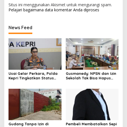
Situs ini menggunakan Akismet untuk mengurangi spam.
Pelajari bagaimana data komentar Anda diproses
News Feed
Usai Gelar Perkara, Polda
Gusmanedy: NPSN dan Izin
Kepri Tingkatkan Status
Sekolah Tak Bisa Hapus
Dugaan Kekerasan Anak ke
Tanggung Jawab Atas
Penyidikan
Dugaan Kekerasan Anak
Gudang Tanpa Izin di
Pembeli Membatalkan Sepi