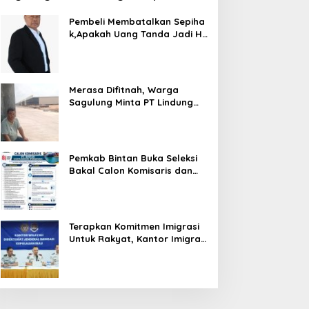
Bersubsidi, Warga Resah Terancam
Bahaya Kebakaran
Pembeli Membatalkan Sepiha
k,Apakah Uang Tanda Jadi H
angus?
Merasa Difitnah, Warga
Sagulung Minta PT Lindung
Alam Berjaya Hentikan
Perlakuan Merendahkan
Masyarakat
Pemkab Bintan Buka Seleksi
Bakal Calon Komisaris dan
Direktur BUMD PT. Bintan
Karya Bahari (Perseroda)
Terapkan Komitmen Imigrasi
Untuk Rakyat, Kantor Imigrasi
Tanjung Uban Raih Tiga
Penghargaan