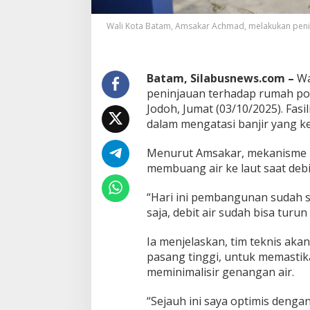
K
o
Wali Kota Batam, Amsakar Achmad, melakukan peni
t
a
B
a
Batam, Silabusnews.com –
Wa
t
peninjauan terhadap rumah po
a
Jodoh, Jumat (03/10/2025). Fasi
m
dalam mengatasi banjir yang ke
T
i
n
Menurut Amsakar, mekanisme 
j
membuang air ke laut saat debi
a
u
“Hari ini pembangunan sudah s
R
saja, debit air sudah bisa turu
u
m
a
Ia menjelaskan, tim teknis ak
h
pasang tinggi, untuk memasti
P
meminimalisir genangan air.
o
m
p
“Sejauh ini saya optimis deng