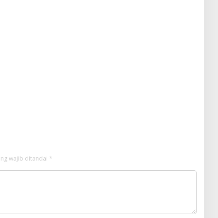
Hentikan Perlakuan
Merendahkan Masyarakat
ng wajib ditandai
*