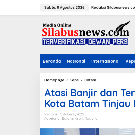
L
e
Sabtu, 8 Agustus 2026
Redaksi Silabusnews.c
w
a
t
i
k
e
k
o
n
Beranda
Nasional
Internasional
Kepr
t
e
n
Homepage
/
Kepri
/
Batam
A
t
Atasi Banjir dan Te
a
s
Kota Batam Tinja
i
B
a
Redaksi
Oktober 8, 2025
n
Advetorial
,
Batam
,
Kepri
,
Nasional
j
i
r