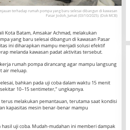
njauan terhadap rumah pompa yang baru selesai dibangun di kawasan
Pasar Jodoh, Jumat (03/10/2025). (Dok MCB)
li Kota Batam, Amsakar Achmad, melakukan
mpa yang baru selesai dibangun di kawasan Pasar
litas ini diharapkan mampu menjadi solusi efektif
rap melanda kawasan padat aktivitas tersebut.
kerja rumah pompa dirancang agar mampu langsung
t air meluap.
elesai, bahkan pada uji coba dalam waktu 15 menit
n sekitar 10–15 sentimeter,” ungkapnya.
an terus melakukan pemantauan, terutama saat kondisi
kan kapasitas mesin benar-benar mampu
an hasil uji coba. Mudah-mudahan ini memberi dampak