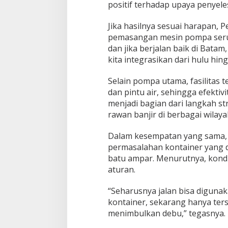
a
positif terhadap upaya penyele
J
o
Jika hasilnya sesuai harapan
d
pemasangan mesin pompa serupa
o
h
dan jika berjalan baik di Batam
kita integrasikan dari hulu hing
Selain pompa utama, fasilitas
dan pintu air, sehingga efektiv
menjadi bagian dari langkah st
rawan banjir di berbagai wilaya
Dalam kesempatan yang sama, 
permasalahan kontainer yang d
batu ampar. Menurutnya, kondis
aturan.
“Seharusnya jalan bisa digunaka
kontainer, sekarang hanya ters
menimbulkan debu,” tegasnya.