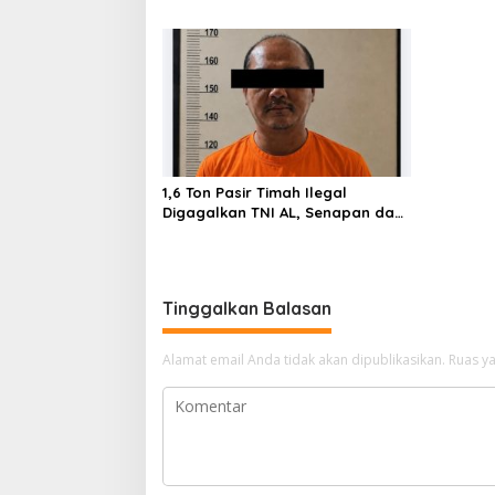
Solar Bersubsidi, Warga Resah
Berjaya 
Terancam Bahaya Kebakaran
1,6 Ton Pasir Timah Ilegal
Digagalkan TNI AL, Senapan dan
Airsoft Gun Diamankan, Hozlan
Tersangka
Tinggalkan Balasan
Alamat email Anda tidak akan dipublikasikan.
Ruas ya