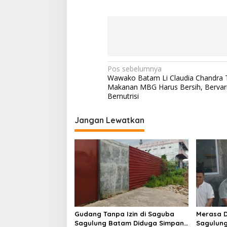
N
Pos sebelumnya
Wawako Batam Li Claudia Chandra 
a
Makanan MBG Harus Bersih, Bervari
v
Bernutrisi
i
Jangan Lewatkan
g
a
s
i
p
o
s
Gudang Tanpa Izin di Saguba
Merasa D
Sagulung Batam Diduga Simpan
Sagulung