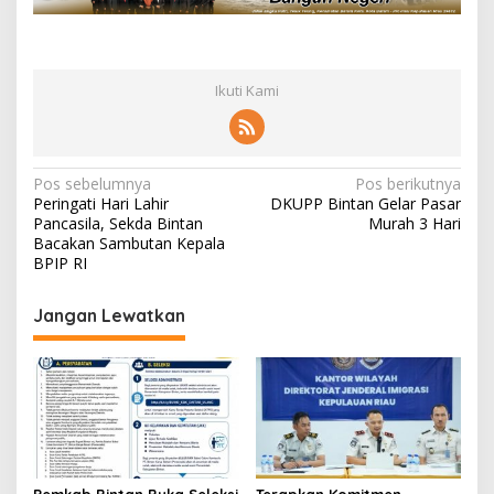
Ikuti Kami
N
Pos sebelumnya
Pos berikutnya
Peringati Hari Lahir
DKUPP Bintan Gelar Pasar
a
Pancasila, Sekda Bintan
Murah 3 Hari
v
Bacakan Sambutan Kepala
BPIP RI
i
g
Jangan Lewatkan
a
s
i
p
o