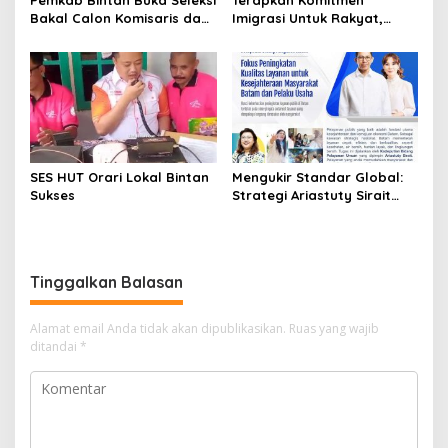
s
Pemkab Bintan Buka Seleksi
Terapkan Komitmen
Bakal Calon Komisaris dan
Imigrasi Untuk Rakyat,
Direktur BUMD PT. Bintan
Kantor Imigrasi Tanjung
Karya Bahari (Perseroda)
Uban Raih Tiga
Penghargaan
SES HUT Orari Lokal Bintan
Mengukir Standar Global:
Sukses
Strategi Ariastuty Sirait
Transformasi Layanan
Publik BP Batam
Tinggalkan Balasan
Alamat email Anda tidak akan dipublikasikan.
Ruas yang wajib
ditandai
*