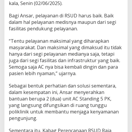
kala, Senin (02/06/2025).
U
D
R
Bagi Ansar, pelayanan di RSUD harus baik. Baik
a
dalam hal pelayanan medisnya maupun dari segi
j
fasilitas pendukung pelayanan.
a
A
“Tentu pelayanan maksimal yang diharapkan
h
m
masyarakat. Dan maksimal yang dimaksud itu tidak
a
hanya dari segi pelayanan medianya saja, tetapi
d
juga dari segi fasilitas dan infrastruktur yang baik.
T
Semoga saja AC nya bisa kembali dingin dan para
a
pasien lebih nyaman,” ujarnya.
b
i
b
Sebagai bentuk perhatian dan solusi sementara,
dalam kesempatan ini, Ansar menyerahkan
bantuan berupa 2 (dua) unit AC Standing 5 PK,
yang langsung difungsikan di ruang tunggu
poliklinik untuk membantu menjaga kenyamanan
pengunjung.
Sementara itu, Kabag Perencanaan RSUD Raja