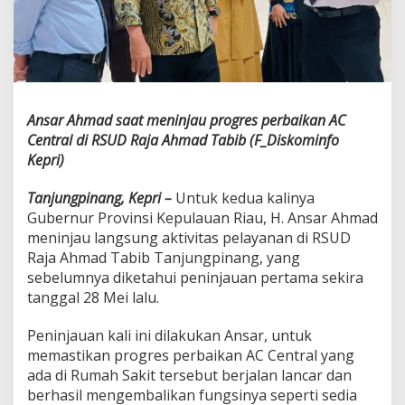
r
e
s
P
e
r
b
Ansar Ahmad saat meninjau progres perbaikan AC
a
Central di RSUD Raja Ahmad Tabib (F_Diskominfo
i
k
Kepri)
a
n
Tanjungpinang, Kepri –
Untuk kedua kalinya
A
Gubernur Provinsi Kepulauan Riau, H. Ansar Ahmad
C
meninjau langsung aktivitas pelayanan di RSUD
C
e
Raja Ahmad Tabib Tanjungpinang, yang
n
sebelumnya diketahui peninjauan pertama sekira
t
tanggal 28 Mei lalu.
r
a
Peninjauan kali ini dilakukan Ansar, untuk
l
d
memastikan progres perbaikan AC Central yang
i
ada di Rumah Sakit tersebut berjalan lancar dan
R
berhasil mengembalikan fungsinya seperti sedia
S