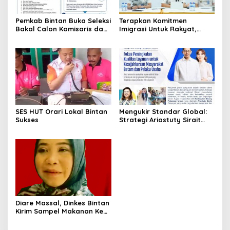
Pemkab Bintan Buka Seleksi
Terapkan Komitmen
Bakal Calon Komisaris dan
Imigrasi Untuk Rakyat,
Direktur BUMD PT. Bintan
Kantor Imigrasi Tanjung
Karya Bahari (Perseroda)
Uban Raih Tiga
Penghargaan
SES HUT Orari Lokal Bintan
Mengukir Standar Global:
Sukses
Strategi Ariastuty Sirait
Transformasi Layanan
Publik BP Batam
Diare Massal, Dinkes Bintan
Kirim Sampel Makanan Ke
BPOM