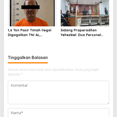
Masyarakat
1,6 Ton Pasir Timah Ilegal
Sidang Praperadilan
Digagalkan TNI AL,
Yehezkiel: Dua Personel
Senapan dan Airsoft Gun
Polresta Barelang Ditegur
Diamankan, Hozlan
Hakim Gara-gara
Tersangka
Penampilan
Tinggalkan Balasan
Alamat email Anda tidak akan dipublikasikan.
Ruas yang wajib
ditandai
*