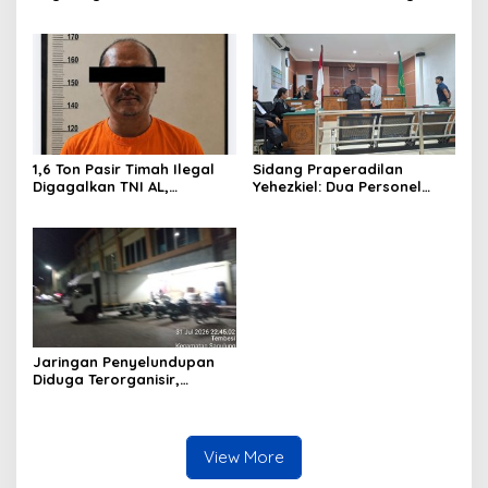
Alam Berjaya Hentikan
Tambelan
Perlakuan Merendahkan
Masyarakat
1,6 Ton Pasir Timah Ilegal
Sidang Praperadilan
Digagalkan TNI AL,
Yehezkiel: Dua Personel
Senapan dan Airsoft Gun
Polresta Barelang Ditegur
Diamankan, Hozlan
Hakim Gara-gara
Tersangka
Penampilan
Jaringan Penyelundupan
Diduga Terorganisir,
Bongkar Muat Barang
Tanpa Pengawasan Bea
Cukai Batam Berlangsung
Terbuka
View More