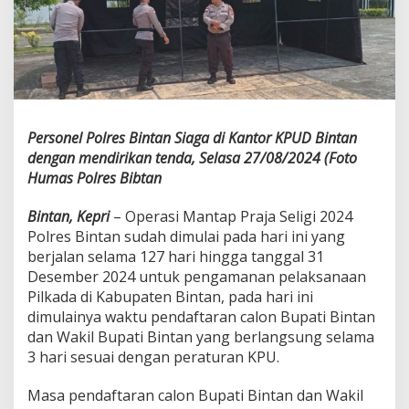
a
n
S
i
a
g
a
D
Personel Polres Bintan Siaga di Kantor KPUD Bintan
i
dengan mendirikan tenda, Selasa 27/08/2024 (Foto
K
a
Humas Polres Bibtan
n
t
Bintan, Kepri
– Operasi Mantap Praja Seligi 2024
o
Polres Bintan sudah dimulai pada hari ini yang
r
berjalan selama 127 hari hingga tanggal 31
K
P
Desember 2024 untuk pengamanan pelaksanaan
U
Pilkada di Kabupaten Bintan, pada hari ini
D
dimulainya waktu pendaftaran calon Bupati Bintan
B
dan Wakil Bupati Bintan yang berlangsung selama
i
3 hari sesuai dengan peraturan KPU.
n
t
a
Masa pendaftaran calon Bupati Bintan dan Wakil
n