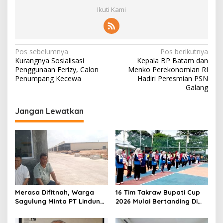
Ikuti Kami
N
Pos sebelumnya
Pos berikutnya
Kurangnya Sosialisasi
Kepala BP Batam dan
a
Penggunaan Ferizy, Calon
Menko Perekonomian RI
v
Penumpang Kecewa
Hadiri Peresmian PSN
Galang
i
g
Jangan Lewatkan
a
s
i
p
o
s
Merasa Difitnah, Warga
16 Tim Takraw Bupati Cup
Sagulung Minta PT Lindung
2026 Mulai Bertanding Di
Alam Berjaya Hentikan
Tambelan
Perlakuan Merendahkan