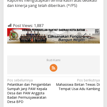
Kapolres mengucapkan terima kasih atas dedikasi
dan kinerja yang telah diberikan. (*/PS)
Post Views:
1,887
Ikuti Kami
N
Pos sebelumnya
Pos berikutnya
Pelantikan dan Pengambilan
Mahasiswa Bintan Tewas Di
a
Sumpah Janji PAW Kepala
Tempat Usai Adu Kambing
v
Desa dan PAW Anggota
Badan Permusyawaratan
i
Desa BPD