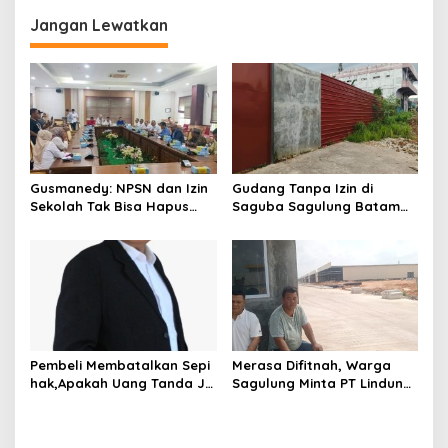
g
Jangan Lewatkan
a
s
i
p
o
s
Gusmanedy: NPSN dan Izin
Gudang Tanpa Izin di
Sekolah Tak Bisa Hapus
Saguba Sagulung Batam
Tanggung Jawab Atas
Diduga Simpan Solar
Dugaan Kekerasan Anak
Bersubsidi, Warga Resah
Terancam Bahaya
Kebakaran
Pembeli Membatalkan Sepi
Merasa Difitnah, Warga
hak,Apakah Uang Tanda Ja
Sagulung Minta PT Lindung
di Hangus?
Alam Berjaya Hentikan
Perlakuan Merendahkan
Masyarakat