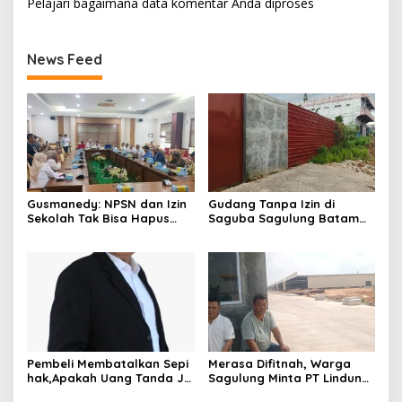
Pelajari bagaimana data komentar Anda diproses
News Feed
Gusmanedy: NPSN dan Izin
Gudang Tanpa Izin di
Sekolah Tak Bisa Hapus
Saguba Sagulung Batam
Tanggung Jawab Atas
Diduga Simpan Solar
Dugaan Kekerasan Anak
Bersubsidi, Warga Resah
Terancam Bahaya
Kebakaran
Pembeli Membatalkan Sepi
Merasa Difitnah, Warga
hak,Apakah Uang Tanda Ja
Sagulung Minta PT Lindung
di Hangus?
Alam Berjaya Hentikan