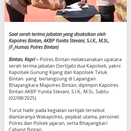
i
M
u
t
a
s
Saat serah terima jabatan yang disaksikan oleh
i
Kapolres Bintan, AKBP Yunita Stevani, S.I.K., M.Si.,
(F_Humas Polres Bintan)
Bintan, Kepri –
Polres Bintan melaksanakan upacara
serah terima jabatan (Sertijab) dua Kapolsek, yakni
Kapolsek Gunung Kijang dan Kapolsek Teluk
Bintan yang berlangsung di Lapangan
Bhayangkara Mapolres Bintan, dipimpin Kapolres
Bintan AKBP Yunita Stevani, S.I.K., M.Si., Sabtu
(02/08/2025)
Turut hadir pada kegiatan sertijab tersebut
diantaranya Wakapolres, pejabat utama, personel
Polres dan Polsek jajaran, serta Bhayangkari
Cabang Bintan.