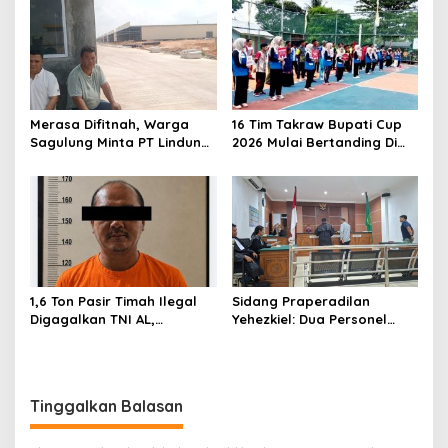
s
i
p
o
s
Merasa Difitnah, Warga
16 Tim Takraw Bupati Cup
Sagulung Minta PT Lindung
2026 Mulai Bertanding Di
Alam Berjaya Hentikan
Tambelan
Perlakuan Merendahkan
Masyarakat
1,6 Ton Pasir Timah Ilegal
Sidang Praperadilan
Digagalkan TNI AL,
Yehezkiel: Dua Personel
Senapan dan Airsoft Gun
Polresta Barelang Ditegur
Diamankan, Hozlan
Hakim Gara-gara
Tersangka
Penampilan
Tinggalkan Balasan