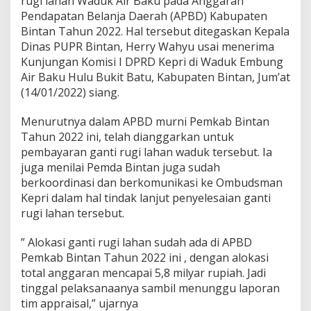
rugi lahan Waduk Air Baku pada Anggaran
L
Pendapatan Belanja Daerah (APBD) Kabupaten
a
Bintan Tahun 2022. Hal tersebut ditegaskan Kepala
h
Dinas PUPR Bintan, Herry Wahyu usai menerima
a
n
Kunjungan Komisi I DPRD Kepri di Waduk Embung
W
Air Baku Hulu Bukit Batu, Kabupaten Bintan, Jum’at
a
(14/01/2022) siang.
d
u
Menurutnya dalam APBD murni Pemkab Bintan
k
A
Tahun 2022 ini, telah dianggarkan untuk
i
pembayaran ganti rugi lahan waduk tersebut. Ia
r
juga menilai Pemda Bintan juga sudah
B
berkoordinasi dan berkomunikasi ke Ombudsman
a
k
Kepri dalam hal tindak lanjut penyelesaian ganti
u
rugi lahan tersebut.
D
i
” Alokasi ganti rugi lahan sudah ada di APBD
B
Pemkab Bintan Tahun 2022 ini , dengan alokasi
i
n
total anggaran mencapai 5,8 milyar rupiah. Jadi
t
tinggal pelaksanaanya sambil menunggu laporan
a
tim appraisal,” ujarnya
n