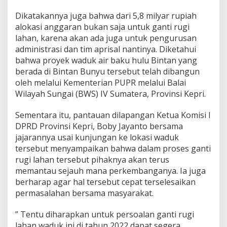
S
Dikatakannya juga bahwa dari 5,8 milyar rupiah
e
b
alokasi anggaran bukan saja untuk ganti rugi
e
lahan, karena akan ada juga untuk pengurusan
s
administrasi dan tim aprisal nantinya. Diketahui
a
bahwa proyek waduk air baku hulu Bintan yang
r
berada di Bintan Bunyu tersebut telah dibangun
5
,
oleh melalui Kementerian PUPR melalui Balai
8
Wilayah Sungai (BWS) IV Sumatera, Provinsi Kepri.
M
i
Sementara itu, pantauan dilapangan Ketua Komisi I
l
DPRD Provinsi Kepri, Boby Jayanto bersama
y
a
jajarannya usai kunjungan ke lokasi waduk
r
tersebut menyampaikan bahwa dalam proses ganti
rugi lahan tersebut pihaknya akan terus
memantau sejauh mana perkembanganya. Ia juga
berharap agar hal tersebut cepat terselesaikan
permasalahan bersama masyarakat.
” Tentu diharapkan untuk persoalan ganti rugi
lahan waduk ini di tahun 2022 dapat segera