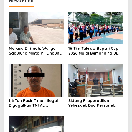
News Feed
Merasa Difitnah, Warga
16 Tim Takraw Bupati Cup
Sagulung Minta PT Lindung
2026 Mulai Bertanding Di
Alam Berjaya Hentikan
Tambelan
Perlakuan Merendahkan
Masyarakat
1,6 Ton Pasir Timah Ilegal
Sidang Praperadilan
Digagalkan TNI AL,
Yehezkiel: Dua Personel
Senapan dan Airsoft Gun
Polresta Barelang Ditegur
Diamankan, Hozlan
Hakim Gara-gara
Tersangka
Penampilan