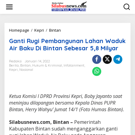
L
e
w
a
t
i
Homepage
/
Kepri
/
Bintan
G
k
a
Ganti Rugi Pembangunan Lahan Waduk
e
n
k
t
Air Baku Di Bintan Sebesar 5,8 Milyar
o
i
n
R
Redaksi
Januari 14, 2022
t
u
Berita
,
Bintan
,
Hukum & Kriminal
,
Infotainment
,
e
g
Kepri
,
Nasional
n
i
P
e
m
b
Ketua Komisi I DPRD Provinsi Kepri, Boby Jayanto saat
a
meninjau dilapangan bersama Kepala Dinas PUPR
n
Bintan, Herry Wahyu’ Jumat 14/1 (Foto Humas Bintan).
g
u
Silabusnews.com, Bintan –
Pemerintah
n
a
Kabupaten Bintan sudah menganggarkan ganti
n