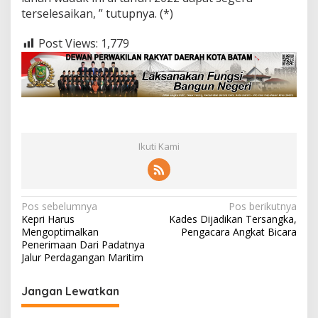
terselesaikan, ” tutupnya. (*)
Post Views:
1,779
Ikuti Kami
N
Pos sebelumnya
Pos berikutnya
Kepri Harus
Kades Dijadikan Tersangka,
a
Mengoptimalkan
Pengacara Angkat Bicara
v
Penerimaan Dari Padatnya
Jalur Perdagangan Maritim
i
g
Jangan Lewatkan
a