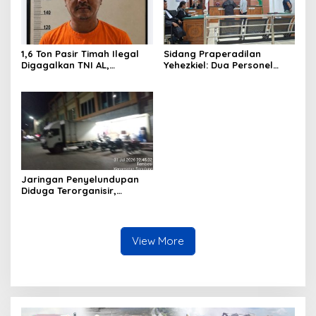
1,6 Ton Pasir Timah Ilegal
Sidang Praperadilan
Digagalkan TNI AL,
Yehezkiel: Dua Personel
Senapan dan Airsoft Gun
Polresta Barelang Ditegur
Diamankan, Hozlan
Hakim Gara-gara
Tersangka
Penampilan
Jaringan Penyelundupan
Diduga Terorganisir,
Bongkar Muat Barang
Tanpa Pengawasan Bea
Cukai Batam Berlangsung
Terbuka
View More