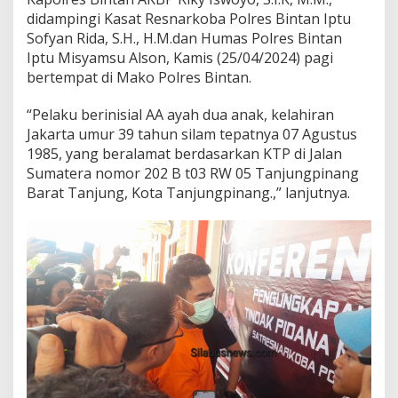
t
didampingi Kasat Resnarkoba Polres Bintan Iptu
a
Sofyan Rida, S.H., H.M.dan Humas Polres Bintan
n
Iptu Misyamsu Alson, Kamis (25/04/2024) pagi
bertempat di Mako Polres Bintan.
“Pelaku berinisial AA ayah dua anak, kelahiran
Jakarta umur 39 tahun silam tepatnya 07 Agustus
1985, yang beralamat berdasarkan KTP di Jalan
Sumatera nomor 202 B t03 RW 05 Tanjungpinang
Barat Tanjung, Kota Tanjungpinang.,” lanjutnya.