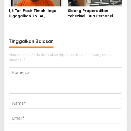
1,6 Ton Pasir Timah Ilegal
Sidang Praperadilan
Digagalkan TNI AL,
Yehezkiel: Dua Personel
Senapan dan Airsoft Gun
Polresta Barelang Ditegur
Diamankan, Hozlan
Hakim Gara-gara
Tersangka
Penampilan
Tinggalkan Balasan
Alamat email Anda tidak akan dipublikasikan.
Ruas yang wajib
ditandai
*