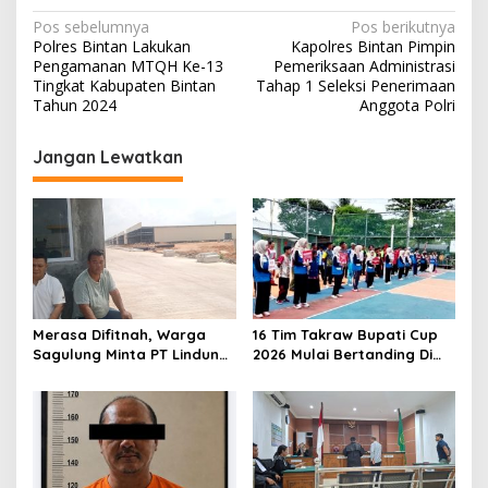
N
Pos sebelumnya
Pos berikutnya
Polres Bintan Lakukan
Kapolres Bintan Pimpin
a
Pengamanan MTQH Ke-13
Pemeriksaan Administrasi
v
Tingkat Kabupaten Bintan
Tahap 1 Seleksi Penerimaan
Tahun 2024
Anggota Polri
i
g
Jangan Lewatkan
a
s
i
p
o
s
Merasa Difitnah, Warga
16 Tim Takraw Bupati Cup
Sagulung Minta PT Lindung
2026 Mulai Bertanding Di
Alam Berjaya Hentikan
Tambelan
Perlakuan Merendahkan
Masyarakat