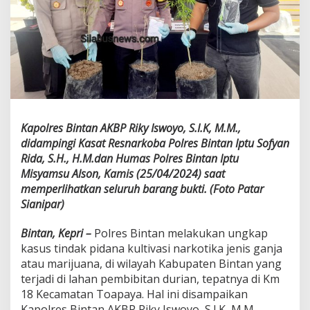
k
a
p
S
a
t
r
e
s
n
Kapolres Bintan AKBP Riky Iswoyo, S.I.K, M.M.,
a
didampingi Kasat Resnarkoba Polres Bintan Iptu Sofyan
r
Rida, S.H., H.M.dan Humas Polres Bintan Iptu
k
o
Misyamsu Alson, Kamis (25/04/2024) saat
b
memperlihatkan seluruh barang bukti. (Foto Patar
a
Sianipar)
P
o
Bintan, Kepri –
Polres Bintan melakukan ungkap
l
r
kasus tindak pidana kultivasi narkotika jenis ganja
e
atau marijuana, di wilayah Kabupaten Bintan yang
s
terjadi di lahan pembibitan durian, tepatnya di Km
B
18 Kecamatan Toapaya. Hal ini disampaikan
i
n
Kapolres Bintan AKBP Riky Iswoyo, S.I.K, M.M.,